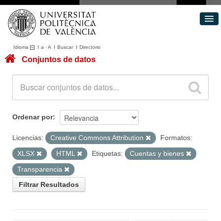
Idioma
I
a
·
A
I
Buscar
I
Directorio
Conjuntos de datos
Conjuntos de datos
Áreas
Acerca de
Portal de Transparencia
Ordenar por
Licencias:
Creative Commons Attribution
Formatos:
XLSX
HTML
Etiquetas:
Cuentas y bienes
Transparencia
Filtrar Resultados