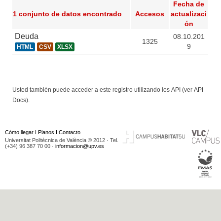
Fecha de
1 conjunto de datos encontrado
Accesos
actualizaci
ón
Deuda
08.10.201
1325
9
HTML
CSV
XLSX
Usted también puede acceder a este registro utilizando los
API
(ver
API
Docs
).
Cómo llegar
I
Planos
I
Contacto
Universitat Politècnica de València © 2012 · Tel.
(+34) 96 387 70 00 ·
informacion@upv.es