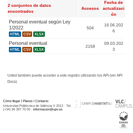
Fecha de
2 conjuntos de datos
Accesos
actualizaci
encontrados
ón
Personal eventual según Ley
16.06.202
1/2022
504
6
HTML
CSV
XLSX
Personal eventual
09.03.202
2158
3
HTML
CSV
XLSX
Usted también puede acceder a este registro utilizando los
API
(ver
API
Docs
).
Cómo llegar
I
Planos
I
Contacto
Universitat Politècnica de València © 2012 · Tel.
(+34) 96 387 70 00 ·
informacion@upv.es