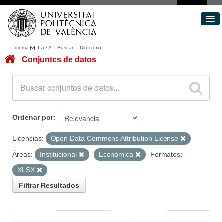
Idioma
I
a
·
A
I
Buscar
I
Directorio
Conjuntos de datos
Conjuntos de datos
Áreas
Acerca de
Portal de Transparencia
Ordenar por
Licencias:
Open Data Commons Attribution License
Áreas:
Institucional
Económica
Formatos:
XLSX
Filtrar Resultados