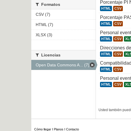
Porcentaje PI 
Formatos
HTML
CSV
CSV (7)
Porcentaje PA
HTML
CSV
HTML (7)
Personal even
XLSX (3)
HTML
CSV
XL
Direcciones de
HTML
CSV
XL
Licencias
Compatibilidad
Open Data Commons A... (7)
HTML
CSV
Personal even
HTML
CSV
XL
Usted también puede
Cómo llegar
I
Planos
I
Contacto