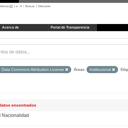
Idioma
I
a
·
A
I
Buscar
I
Directorio
Acerca de
Portal de Transparencia
 Data Commons Attribution License
Áreas:
Institucional
Etiq
 datos encontrados
I Nacionalidad