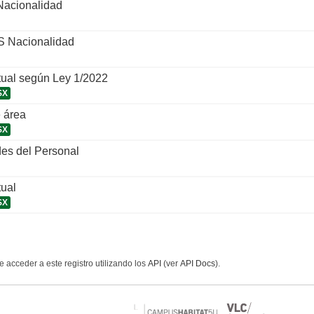
Nacionalidad
S Nacionalidad
tual según Ley 1/2022
SX
 área
SX
es del Personal
tual
SX
 acceder a este registro utilizando los
API
(ver
API Docs
).