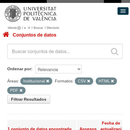
Idioma
I
a
·
A
I
Buscar
I
Directorio
Conjuntos de datos
Conjuntos de datos
Áreas
Acerca de
Portal de Transparencia
Ordenar por
Áreas:
Institucional
Formatos:
CSV
HTML
PDF
Filtrar Resultados
Fecha de
1 conjunto de datos encontrado
Accesos
actualizaci