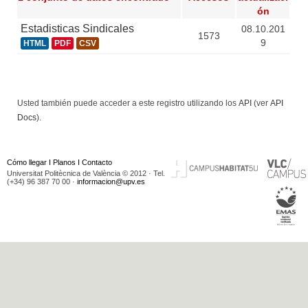
ón
Estadisticas Sindicales
08.10.201
1573
9
HTML
PDF
CSV
Usted también puede acceder a este registro utilizando los
API
(ver
API
Docs
).
Cómo llegar
I
Planos
I
Contacto
Universitat Politècnica de València © 2012 · Tel.
(+34) 96 387 70 00 ·
informacion@upv.es