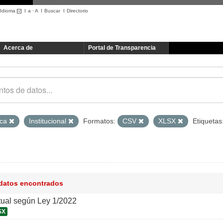
Idioma
I
a
·
A
I
Buscar
I
Directorio
Acerca de
Portal de Transparencia
ica
Institucional
Formatos:
CSV
XLSX
Etiquetas
 datos encontrados
tual según Ley 1/2022
SX