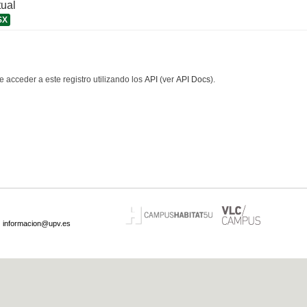
tual
SX
 acceder a este registro utilizando los
API
(ver
API Docs
).
·
informacion@upv.es