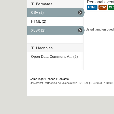
Personal even
Formatos
HTML
CSV
XL
CSV (2)
HTML (2)
Usted también puede
XLSX (2)
Licencias
Open Data Commons A... (2)
Cómo llegar
I
Planos
I
Contacto
Universitat Politècnica de València © 2012 · Tel. (+34) 96 387 70 00 