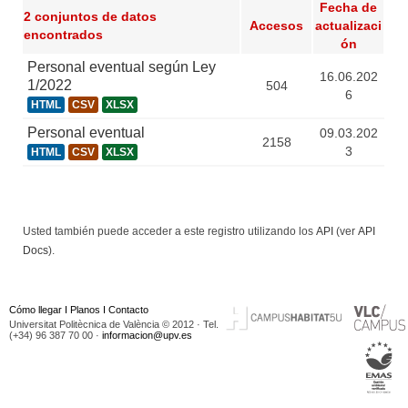
Fecha de
2 conjuntos de datos
Accesos
actualizaci
encontrados
ón
Personal eventual según Ley
16.06.202
1/2022
504
6
HTML
CSV
XLSX
Personal eventual
09.03.202
2158
3
HTML
CSV
XLSX
Usted también puede acceder a este registro utilizando los
API
(ver
API
Docs
).
Cómo llegar
I
Planos
I
Contacto
Universitat Politècnica de València © 2012 · Tel.
(+34) 96 387 70 00 ·
informacion@upv.es