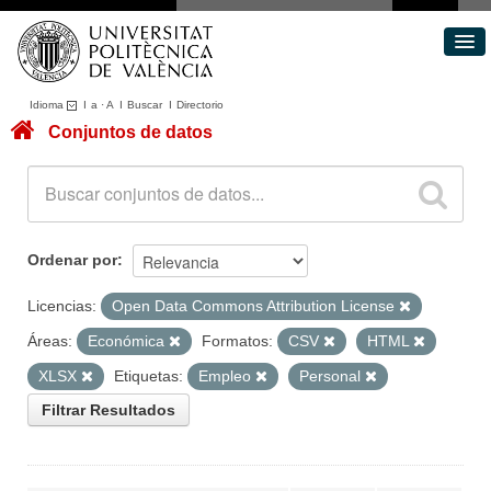
Idioma
I
a
·
A
I
Buscar
I
Directorio
Conjuntos de datos
Conjuntos de datos
Áreas
Acerca de
Portal de Transparencia
Ordenar por
Licencias:
Open Data Commons Attribution License
Áreas:
Económica
Formatos:
CSV
HTML
XLSX
Etiquetas:
Empleo
Personal
Filtrar Resultados