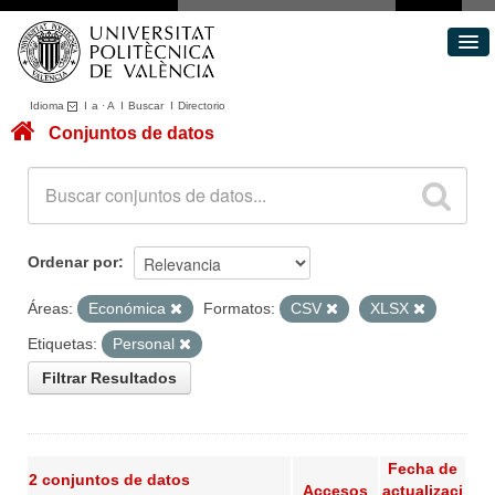
Idioma
I
a
·
A
I
Buscar
I
Directorio
Conjuntos de datos
Conjuntos de datos
Áreas
Acerca de
Portal de Transparencia
Ordenar por
Áreas:
Económica
Formatos:
CSV
XLSX
Etiquetas:
Personal
Filtrar Resultados
Fecha de
2 conjuntos de datos
Accesos
actualizaci