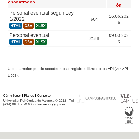
encontrados
ón
Personal eventual según Ley
16.06.202
1/2022
504
6
HTML
CSV
XLSX
Personal eventual
09.03.202
2158
3
HTML
CSV
XLSX
Usted también puede acceder a este registro utilizando los
API
(ver
API
Docs
).
Cómo llegar
I
Planos
I
Contacto
Universitat Politècnica de València © 2012 · Tel.
(+34) 96 387 70 00 ·
informacion@upv.es