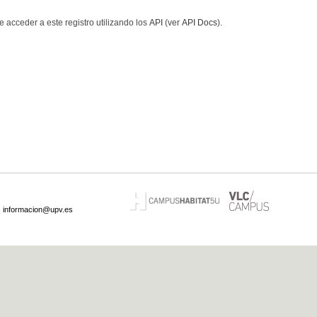
 acceder a este registro utilizando los
API
(ver
API Docs
).
·
informacion@upv.es