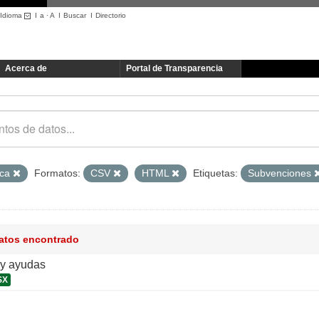
Idioma
I
a
·
A
I
Buscar
I
Directorio
Acerca de
Portal de Transparencia
ica
Formatos:
CSV
HTML
Etiquetas:
Subvenciones
datos encontrado
y ayudas
SX