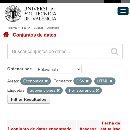
Idioma
I
a
·
A
I
Buscar
I
Directorio
Conjuntos de datos
Conjuntos de datos
Áreas
Acerca de
Portal de Transparencia
Ordenar por
Áreas:
Económica
Formatos:
CSV
HTML
Etiquetas:
Subvenciones
Transparencia
Filtrar Resultados
Fecha de
1 conjunto de datos encontrado
Accesos
actualizaci