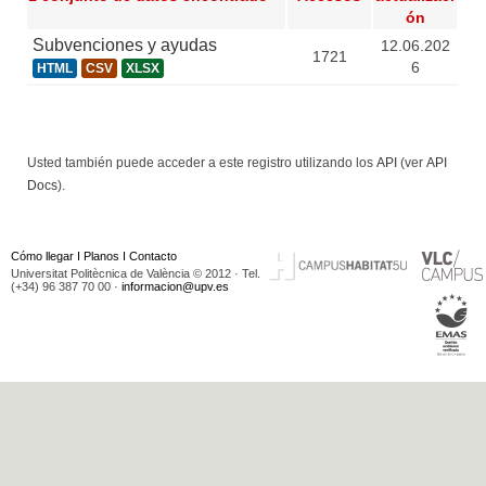
ón
Subvenciones y ayudas
12.06.202
1721
6
HTML
CSV
XLSX
Usted también puede acceder a este registro utilizando los
API
(ver
API
Docs
).
Cómo llegar
I
Planos
I
Contacto
Universitat Politècnica de València © 2012 · Tel.
(+34) 96 387 70 00 ·
informacion@upv.es