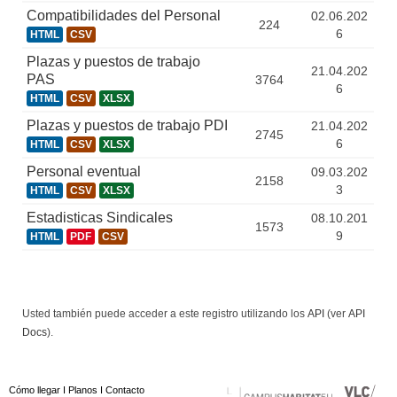
Compatibilidades del Personal
02.06.202
224
6
HTML
CSV
Plazas y puestos de trabajo
21.04.202
PAS
3764
6
HTML
CSV
XLSX
Plazas y puestos de trabajo PDI
21.04.202
2745
6
HTML
CSV
XLSX
Personal eventual
09.03.202
2158
3
HTML
CSV
XLSX
Estadisticas Sindicales
08.10.201
1573
9
HTML
PDF
CSV
Usted también puede acceder a este registro utilizando los
API
(ver
API
Docs
).
Cómo llegar
I
Planos
I
Contacto