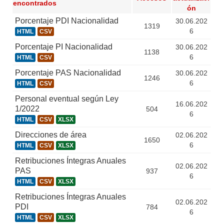
encontrados
ón
Porcentaje PDI Nacionalidad
30.06.202
1319
6
HTML
CSV
Porcentaje PI Nacionalidad
30.06.202
1138
6
HTML
CSV
Porcentaje PAS Nacionalidad
30.06.202
1246
6
HTML
CSV
Personal eventual según Ley
16.06.202
1/2022
504
6
HTML
CSV
XLSX
Direcciones de área
02.06.202
1650
6
HTML
CSV
XLSX
Retribuciones Íntegras Anuales
02.06.202
PAS
937
6
HTML
CSV
XLSX
Retribuciones Íntegras Anuales
02.06.202
PDI
784
6
HTML
CSV
XLSX