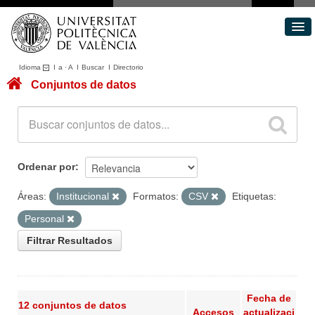
Idioma
I
a
·
A
I
Buscar
I
Directorio
Conjuntos de datos
Conjuntos de datos
Áreas
Acerca de
Portal de Transparencia
Ordenar por
Áreas:
Institucional
Formatos:
CSV
Etiquetas:
Personal
Filtrar Resultados
Fecha de
12 conjuntos de datos
Accesos
actualizaci