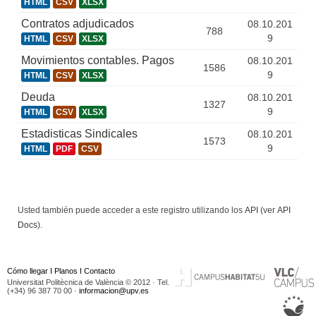
HTML
CSV
XLSX
Contratos adjudicados
08.10.201
788
9
HTML
CSV
XLSX
Movimientos contables. Pagos
08.10.201
1586
9
HTML
CSV
XLSX
Deuda
08.10.201
1327
9
HTML
CSV
XLSX
Estadisticas Sindicales
08.10.201
1573
9
HTML
PDF
CSV
Usted también puede acceder a este registro utilizando los
API
(ver
API
Docs
).
Cómo llegar
I
Planos
I
Contacto
Universitat Politècnica de València © 2012 · Tel.
(+34) 96 387 70 00 ·
informacion@upv.es