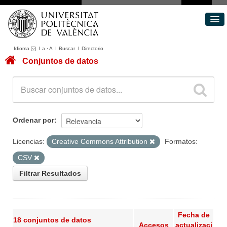
Idioma
I
a
·
A
I
Buscar
I
Directorio
Conjuntos de datos
Conjuntos de datos
Áreas
Acerca de
Portal de Transparencia
Ordenar por
Licencias:
Creative Commons Attribution
Formatos:
CSV
Filtrar Resultados
Fecha de
18 conjuntos de datos
Accesos
actualizaci