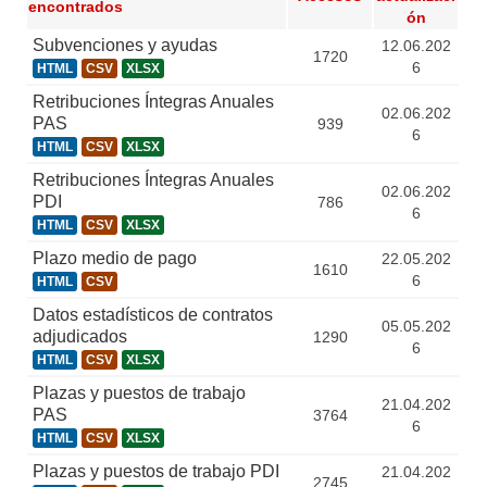
encontrados
ón
Subvenciones y ayudas
12.06.202
1720
6
HTML
CSV
XLSX
Retribuciones Íntegras Anuales
02.06.202
PAS
939
6
HTML
CSV
XLSX
Retribuciones Íntegras Anuales
02.06.202
PDI
786
6
HTML
CSV
XLSX
Plazo medio de pago
22.05.202
1610
6
HTML
CSV
Datos estadísticos de contratos
05.05.202
adjudicados
1290
6
HTML
CSV
XLSX
Plazas y puestos de trabajo
21.04.202
PAS
3764
6
HTML
CSV
XLSX
Plazas y puestos de trabajo PDI
21.04.202
2745