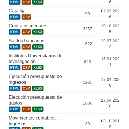
6
HTML
CSV
XLSX
Caja fija
02.03.202
1901
6
HTML
CSV
Contratos menores
20.10.202
3237
5
HTML
CSV
XLSX
Saldos bancarios
29.07.202
1622
2
HTML
CSV
XLSX
Institutos Universitarios de
18.01.202
Investigación
823
1
HTML
CSV
XLSX
Ejecución presupuesto de
17.04.202
ingresos
1261
0
HTML
CSV
XLSX
Ejecución presupuesto de
17.04.202
gastos
1806
0
HTML
CSV
XLSX
Movimientos contables.
08.10.201
Ingresos
1391
9