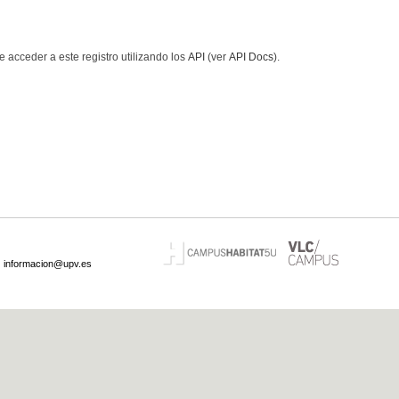
 acceder a este registro utilizando los
API
(ver
API Docs
).
·
informacion@upv.es