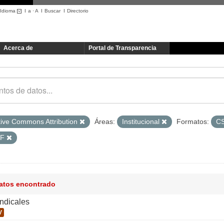
Idioma
I
a
·
A
I
Buscar
I
Directorio
Acerca de
Portal de Transparencia
tive Commons Attribution
Áreas:
Institucional
Formatos:
C
DF
datos encontrado
indicales
V