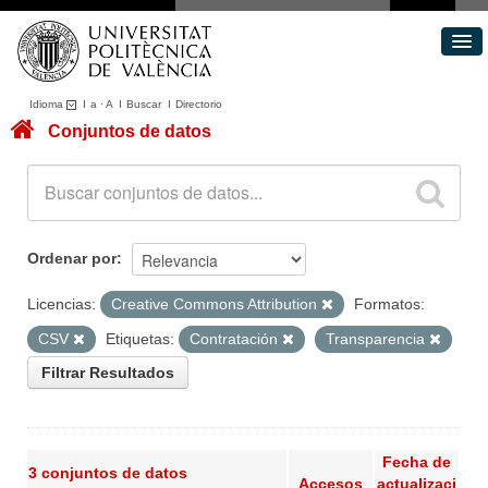
Idioma
I
a
·
A
I
Buscar
I
Directorio
Conjuntos de datos
Conjuntos de datos
Áreas
Acerca de
Portal de Transparencia
Ordenar por
Licencias:
Creative Commons Attribution
Formatos:
CSV
Etiquetas:
Contratación
Transparencia
Filtrar Resultados
Fecha de
3 conjuntos de datos
Accesos
actualizaci