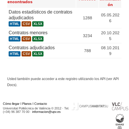
encontrados
ón
Datos estadísticos de contratos
05.05.202
adjudicados
1288
6
HTML
CSV
XLSX
Contratos menores
20.10.202
3234
5
HTML
CSV
XLSX
Contratos adjudicados
08.10.201
788
9
HTML
CSV
XLSX
Usted también puede acceder a este registro utilizando los
API
(ver
API
Docs
).
Cómo llegar
I
Planos
I
Contacto
Universitat Politècnica de València © 2012 · Tel.
(+34) 96 387 70 00 ·
informacion@upv.es