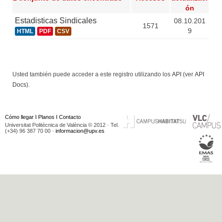
ón
Estadisticas Sindicales
08.10.201
1571
9
HTML
PDF
CSV
Usted también puede acceder a este registro utilizando los
API
(ver
API
Docs
).
Cómo llegar
I
Planos
I
Contacto
Universitat Politècnica de València © 2012 · Tel.
(+34) 96 387 70 00 ·
informacion@upv.es