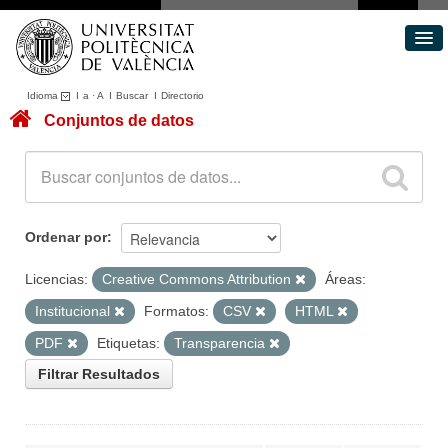
Idioma
I
a
·
A
I
Buscar
I
Directorio
Conjuntos de datos
Conjuntos de datos
Áreas
Acerca de
Portal de Transparencia
Ordenar por
Licencias:
Creative Commons Attribution
Áreas:
Institucional
Formatos:
CSV
HTML
PDF
Etiquetas:
Transparencia
Filtrar Resultados