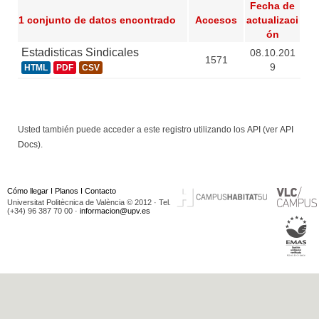
Fecha de
1 conjunto de datos encontrado
Accesos
actualizaci
ón
Estadisticas Sindicales
08.10.201
1571
9
HTML
PDF
CSV
Usted también puede acceder a este registro utilizando los
API
(ver
API
Docs
).
Cómo llegar
I
Planos
I
Contacto
Universitat Politècnica de València © 2012 · Tel.
(+34) 96 387 70 00 ·
informacion@upv.es