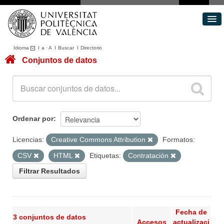
Idioma
I
a
·
A
I
Buscar
I
Directorio
Conjuntos de datos
Conjuntos de datos
Áreas
Acerca de
Portal de Transparencia
Ordenar por
Licencias:
Creative Commons Attribution
Formatos:
CSV
HTML
Etiquetas:
Contratación
Filtrar Resultados
Fecha de
3 conjuntos de datos
Accesos
actualizaci