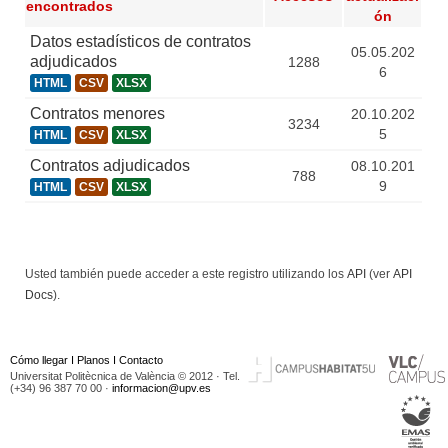
encontrados
ón
Datos estadísticos de contratos
05.05.202
adjudicados
1288
6
HTML
CSV
XLSX
Contratos menores
20.10.202
3234
5
HTML
CSV
XLSX
Contratos adjudicados
08.10.201
788
9
HTML
CSV
XLSX
Usted también puede acceder a este registro utilizando los
API
(ver
API
Docs
).
Cómo llegar
I
Planos
I
Contacto
Universitat Politècnica de València © 2012 · Tel.
(+34) 96 387 70 00 ·
informacion@upv.es