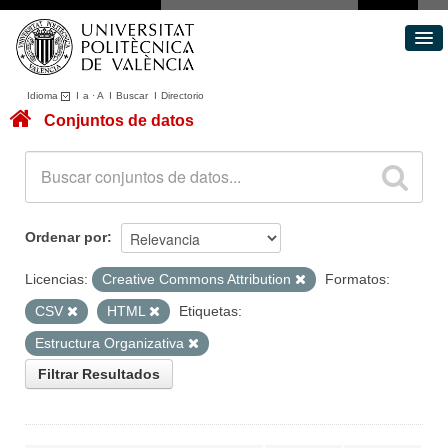
Idioma
I
a
·
A
I
Buscar
I
Directorio
Conjuntos de datos
Conjuntos de datos
Áreas
Acerca de
Portal de Transparencia
Ordenar por
Licencias:
Creative Commons Attribution
Formatos:
CSV
HTML
Etiquetas:
Estructura Organizativa
Filtrar Resultados