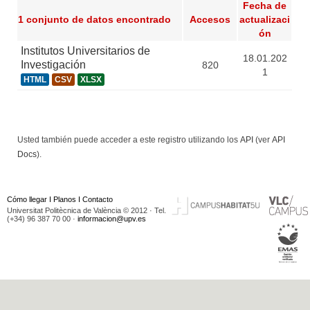
Fecha de
1 conjunto de datos encontrado
Accesos
actualizaci
ón
Institutos Universitarios de
18.01.202
Investigación
820
1
HTML
CSV
XLSX
Usted también puede acceder a este registro utilizando los
API
(ver
API
Docs
).
Cómo llegar
I
Planos
I
Contacto
Universitat Politècnica de València © 2012 · Tel.
(+34) 96 387 70 00 ·
informacion@upv.es