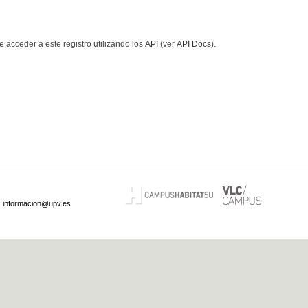
 acceder a este registro utilizando los
API
(ver
API Docs
).
·
informacion@upv.es