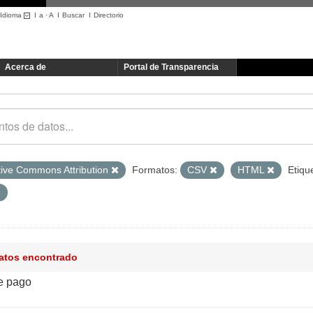
Idioma
I
a
·
A
I
Buscar
I
Directorio
Acerca de
Portal de Transparencia
tive Commons Attribution
Formatos:
CSV
HTML
Etiqu
datos encontrado
e pago