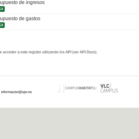
supuesto de ingresos
SX
supuesto de gastos
SX
 acceder a este registro utilizando los
API
(ver
API Docs
).
·
informacion@upv.es