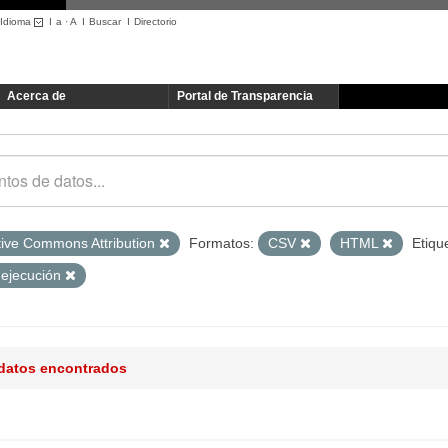
Idioma
I
a
·
A
I
Buscar
I
Directorio
Acerca de
Portal de Transparencia
tive Commons Attribution
Formatos:
CSV
HTML
Etiqu
 ejecución
 datos encontrados