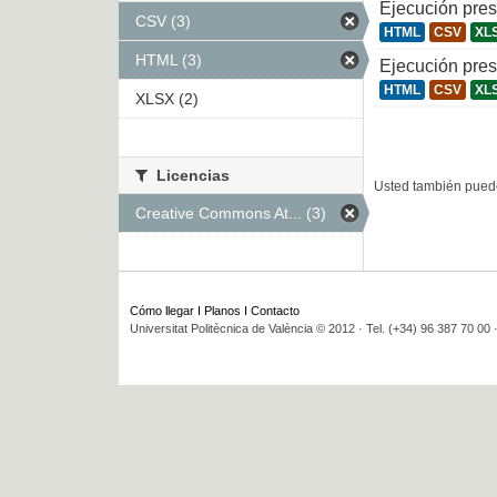
Ejecución pre
CSV (3)
HTML
CSV
XL
HTML (3)
Ejecución pre
HTML
CSV
XL
XLSX (2)
Licencias
Usted también puede
Creative Commons At... (3)
Cómo llegar
I
Planos
I
Contacto
Universitat Politècnica de València © 2012 · Tel. (+34) 96 387 70 00 