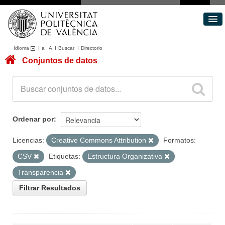
Idioma
I
a
·
A
I
Buscar
I
Directorio
Conjuntos de datos
Conjuntos de datos
Áreas
Acerca de
Portal de Transparencia
Ordenar por
Licencias:
Creative Commons Attribution
Formatos:
CSV
Etiquetas:
Estructura Organizativa
Transparencia
Filtrar Resultados