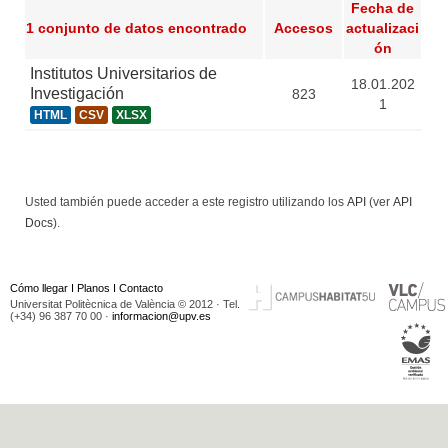
Fecha de
1 conjunto de datos encontrado
Accesos
actualizaci
ón
Institutos Universitarios de
18.01.202
Investigación
823
1
HTML
CSV
XLSX
Usted también puede acceder a este registro utilizando los
API
(ver
API
Docs
).
Cómo llegar
I
Planos
I
Contacto
Universitat Politècnica de València © 2012 · Tel.
(+34) 96 387 70 00 ·
informacion@upv.es