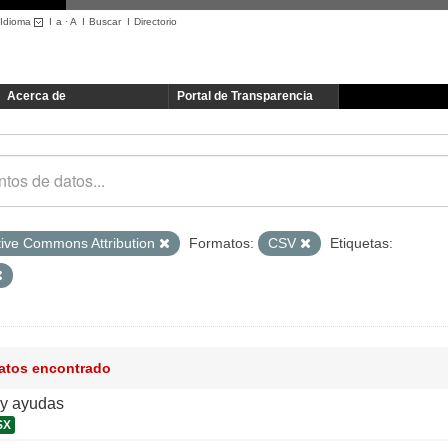
Idioma
I
a
·
A
I
Buscar
I
Directorio
Acerca de
Portal de Transparencia
tive Commons Attribution
Formatos:
CSV
Etiquetas:
datos encontrado
y ayudas
SX