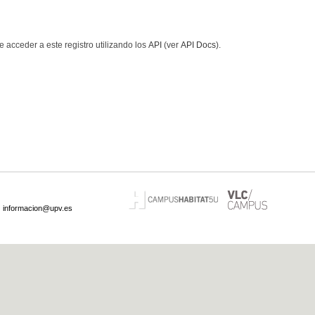
 acceder a este registro utilizando los
API
(ver
API Docs
).
·
informacion@upv.es