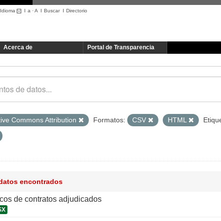
Idioma
I
a
·
A
I
Buscar
I
Directorio
Acerca de
Portal de Transparencia
tive Commons Attribution
Formatos:
CSV
HTML
Etiqu
 datos encontrados
icos de contratos adjudicados
SX