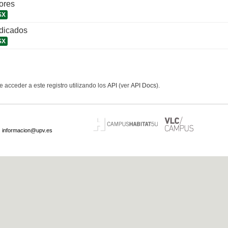
ores
SX
udicados
SX
 acceder a este registro utilizando los
API
(ver
API Docs
).
·
informacion@upv.es