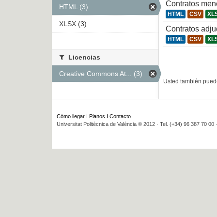
Contratos men
HTML (3)
HTML
CSV
XL
XLSX (3)
Contratos adj
HTML
CSV
XL
Licencias
Creative Commons At... (3)
Usted también puede
Cómo llegar
I
Planos
I
Contacto
Universitat Politècnica de València © 2012 · Tel. (+34) 96 387 70 00 