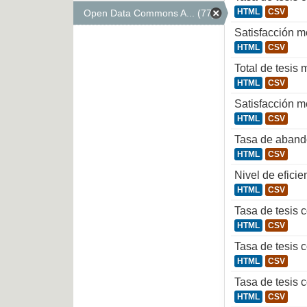
HTML
CSV
Open Data Commons A... (77)
Satisfacción m
HTML
CSV
Total de tesis
HTML
CSV
Satisfacción me
HTML
CSV
Tasa de aband
HTML
CSV
Nivel de efici
HTML
CSV
Tasa de tesis 
HTML
CSV
Tasa de tesis 
HTML
CSV
Tasa de tesis 
HTML
CSV