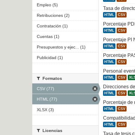
Empleo (5)
Tasa de direct
HTML
CSV
Retribuciones (2)
Porcentaje PD
Contratación (1)
HTML
CSV
Cuentas (1)
Porcentaje PI 
HTML
CSV
Presupuestos y ejec... (1)
Porcentaje PA
Publicidad (1)
HTML
CSV
Personal even
HTML
CSV
XL
Formatos
Direcciones de
CSV (77)
HTML
CSV
XL
HTML (77)
Porcentaje de
HTML
CSV
XLSX (3)
Compatibilidad
HTML
CSV
Licencias
Tasa de tesis 