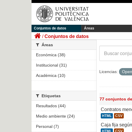
Conjuntos de datos
Áreas
Conjuntos de datos
Áreas
Económica (38)
Institucional (31)
Licencias:
Open
Académica (10)
Etiquetas
77 conjuntos d
Resultados (44)
Contratos men
Medio ambiente (24)
HTML
CSV
Caja fija segú
Personal (7)
HTML
CSV