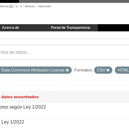
Idioma
I
a
·
A
I
Buscar
I
Directorio
Acerca de
Portal de Transparencia
 Data Commons Attribution License
Formatos:
CSV
HTM
e datos encontrados
ores según Ley 1/2022
n Ley 1/2022