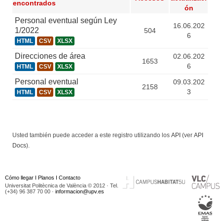
encontrados
ón
Personal eventual según Ley
16.06.202
1/2022
504
6
HTML
CSV
XLSX
Direcciones de área
02.06.202
1653
6
HTML
CSV
XLSX
Personal eventual
09.03.202
2158
3
HTML
CSV
XLSX
Usted también puede acceder a este registro utilizando los
API
(ver
API
Docs
).
Cómo llegar
I
Planos
I
Contacto
Universitat Politècnica de València © 2012 · Tel.
(+34) 96 387 70 00 ·
informacion@upv.es