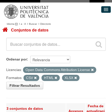
Idioma
I
a
·
A
I
Buscar
I
Directorio
Conjuntos de datos
Conjuntos de datos
Áreas
Acerca de
Portal de Transparencia
Ordenar por
Licencias:
Open Data Commons Attribution License
Formatos:
CSV
HTML
XLSX
Filtrar Resultados
Fecha de
3 conjuntos de datos
Accesos
actualizaci