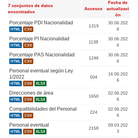
Fecha de
7 conjuntos de datos
Accesos
actualizaci
encontrados
ón
Porcentaje PDI Nacionalidad
30.06.202
1319
6
HTML
CSV
Porcentaje PI Nacionalidad
30.06.202
1138
6
HTML
CSV
Porcentaje PAS Nacionalidad
30.06.202
1246
6
HTML
CSV
Personal eventual según Ley
16.06.202
1/2022
504
6
HTML
CSV
XLSX
Direcciones de área
02.06.202
1650
6
HTML
CSV
XLSX
Compatibilidades del Personal
02.06.202
224
6
HTML
CSV
Personal eventual
09.03.202
2158
3
HTML
CSV
XLSX