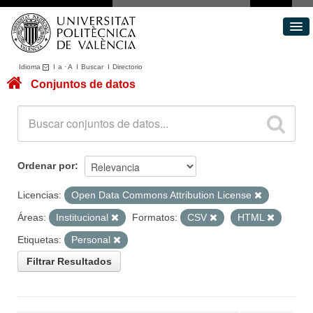
Idioma
I
a
·
A
I
Buscar
I
Directorio
Conjuntos de datos
Conjuntos de datos
Áreas
Acerca de
Portal de Transparencia
Ordenar por
Licencias:
Open Data Commons Attribution License
Áreas:
Institucional
Formatos:
CSV
HTML
Etiquetas:
Personal
Filtrar Resultados