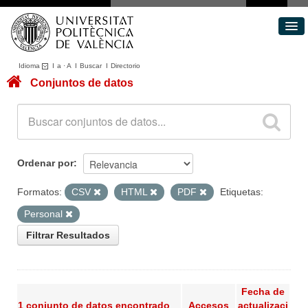
Idioma
I
a
·
A
I
Buscar
I
Directorio
Conjuntos de datos
Conjuntos de datos
Áreas
Acerca de
Portal de Transparencia
Ordenar por
Formatos:
CSV
HTML
PDF
Etiquetas:
Personal
Filtrar Resultados
Fecha de
1 conjunto de datos encontrado
Accesos
actualizaci