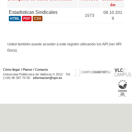
ón
Estadisticas Sindicales
08.10.201
1573
9
HTML
PDF
CSV
Usted también puede acceder a este registro utilizando los
API
(ver
API
Docs
).
Cómo llegar
I
Planos
I
Contacto
Universitat Politècnica de València © 2012 · Tel.
(+34) 96 387 70 00 ·
informacion@upv.es