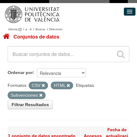
Idioma
I
a
·
A
I
Buscar
I
Directorio
Conjuntos de datos
Conjuntos de datos
Áreas
Acerca de
Portal de Transparencia
Ordenar por
Formatos:
CSV
HTML
Etiquetas:
Subvenciones
Filtrar Resultados
Fecha de
1 conjunto de datos encontrado
Accesos
actualizaci