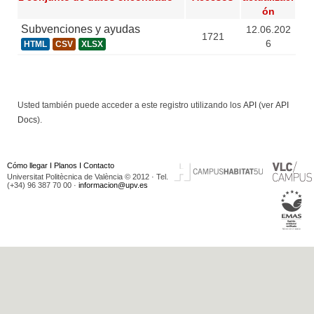
ón
Subvenciones y ayudas
12.06.202
1721
6
HTML
CSV
XLSX
Usted también puede acceder a este registro utilizando los
API
(ver
API
Docs
).
Cómo llegar
I
Planos
I
Contacto
Universitat Politècnica de València © 2012 · Tel.
(+34) 96 387 70 00 ·
informacion@upv.es