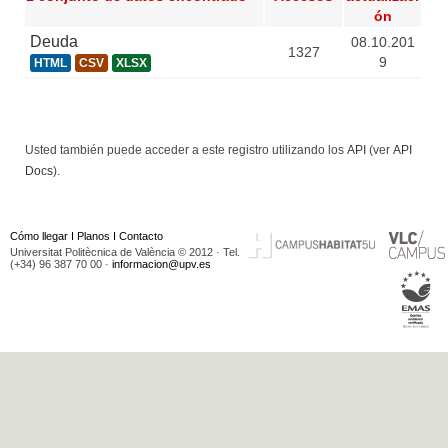
ón
Deuda
08.10.201
1327
9
HTML
CSV
XLSX
Usted también puede acceder a este registro utilizando los
API
(ver
API
Docs
).
Cómo llegar
I
Planos
I
Contacto
Universitat Politècnica de València © 2012 · Tel.
(+34) 96 387 70 00 ·
informacion@upv.es