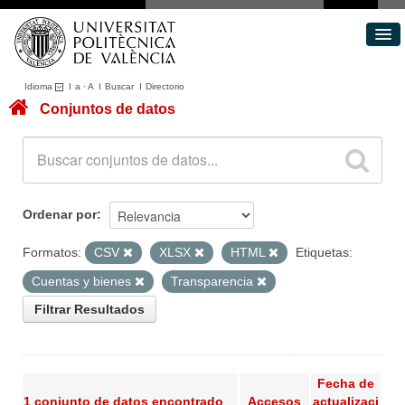
Idioma
I
a
·
A
I
Buscar
I
Directorio
Conjuntos de datos
Conjuntos de datos
Áreas
Acerca de
Portal de Transparencia
Ordenar por
Formatos:
CSV
XLSX
HTML
Etiquetas:
Cuentas y bienes
Transparencia
Filtrar Resultados
Fecha de
1 conjunto de datos encontrado
Accesos
actualizaci