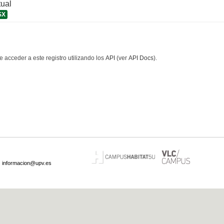
tual
SX
 acceder a este registro utilizando los
API
(ver
API Docs
).
·
informacion@upv.es