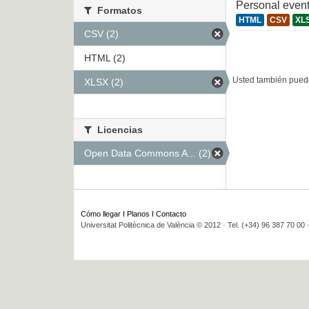
Personal even
Formatos
HTML
CSV
XL
CSV (2)
HTML (2)
Usted también puede
XLSX (2)
Licencias
Open Data Commons A... (2)
Cómo llegar
I
Planos
I
Contacto
Universitat Politècnica de València © 2012 · Tel. (+34) 96 387 70 00 