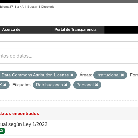
Idioma
I
a
·
A
I
Buscar
I
Directorio
Acerca de
Portal de Transparencia
 Data Commons Attribution License
Áreas:
Institucional
For
SX
Etiquetas:
Retribuciones
Personal
 datos encontrados
tual según Ley 1/2022
SX