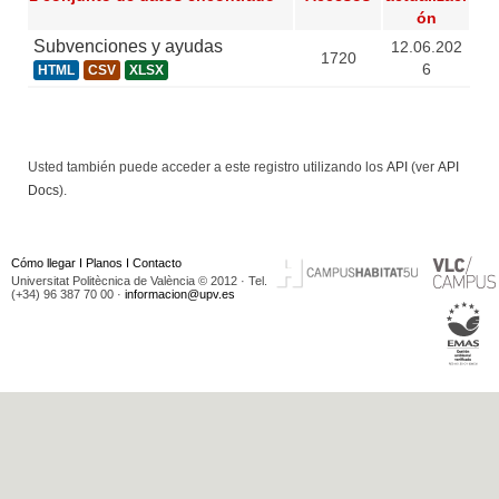
ón
Subvenciones y ayudas
12.06.202
1720
6
HTML
CSV
XLSX
Usted también puede acceder a este registro utilizando los
API
(ver
API
Docs
).
Cómo llegar
I
Planos
I
Contacto
Universitat Politècnica de València © 2012 · Tel.
(+34) 96 387 70 00 ·
informacion@upv.es