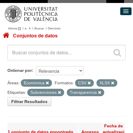
Idioma
I
a
·
A
I
Buscar
I
Directorio
Conjuntos de datos
Conjuntos de datos
Áreas
Acerca de
Portal de Transparencia
Ordenar por
Áreas:
Económica
Formatos:
CSV
XLSX
Etiquetas:
Subvenciones
Transparencia
Filtrar Resultados
Fecha de
1 conjunto de datos encontrado
Accesos
actualizaci