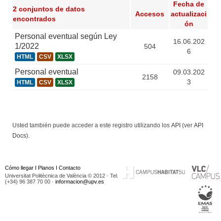
Fecha de
2 conjuntos de datos
Accesos
actualizaci
encontrados
ón
Personal eventual según Ley
16.06.202
1/2022
504
6
HTML
CSV
XLSX
Personal eventual
09.03.202
2158
3
HTML
CSV
XLSX
Usted también puede acceder a este registro utilizando los
API
(ver
API
Docs
).
Cómo llegar
I
Planos
I
Contacto
Universitat Politècnica de València © 2012 · Tel.
(+34) 96 387 70 00 ·
informacion@upv.es