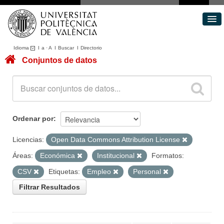
Idioma
I
a
·
A
I
Buscar
I
Directorio
Conjuntos de datos
Conjuntos de datos
Áreas
Acerca de
Portal de Transparencia
Ordenar por
Licencias:
Open Data Commons Attribution License
Áreas:
Económica
Institucional
Formatos:
CSV
Etiquetas:
Empleo
Personal
Filtrar Resultados