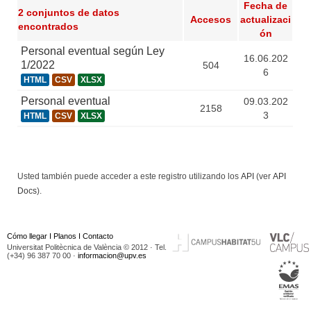
Fecha de
2 conjuntos de datos
Accesos
actualizaci
encontrados
ón
Personal eventual según Ley
16.06.202
1/2022
504
6
HTML
CSV
XLSX
Personal eventual
09.03.202
2158
3
HTML
CSV
XLSX
Usted también puede acceder a este registro utilizando los
API
(ver
API
Docs
).
Cómo llegar
I
Planos
I
Contacto
Universitat Politècnica de València © 2012 · Tel.
(+34) 96 387 70 00 ·
informacion@upv.es