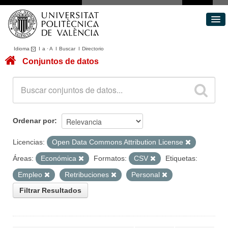
Idioma
I
a
·
A
I
Buscar
I
Directorio
Conjuntos de datos
Conjuntos de datos
Áreas
Acerca de
Portal de Transparencia
Ordenar por
Licencias:
Open Data Commons Attribution License
Áreas:
Económica
Formatos:
CSV
Etiquetas:
Empleo
Retribuciones
Personal
Filtrar Resultados