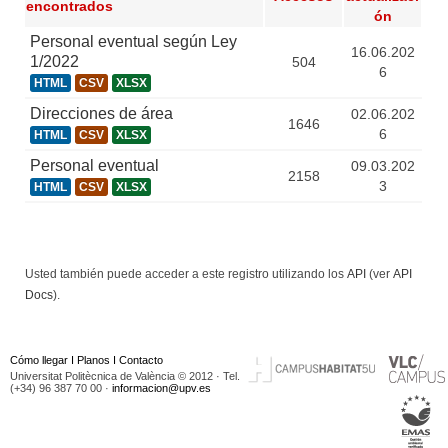
encontrados
ón
Personal eventual según Ley
16.06.202
1/2022
504
6
HTML
CSV
XLSX
Direcciones de área
02.06.202
1646
6
HTML
CSV
XLSX
Personal eventual
09.03.202
2158
3
HTML
CSV
XLSX
Usted también puede acceder a este registro utilizando los
API
(ver
API
Docs
).
Cómo llegar
I
Planos
I
Contacto
Universitat Politècnica de València © 2012 · Tel.
(+34) 96 387 70 00 ·
informacion@upv.es