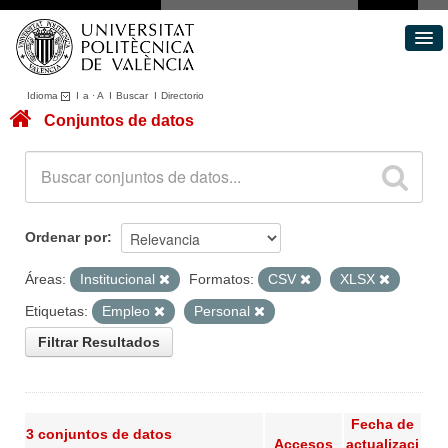
Idioma
I
a
·
A
I
Buscar
I
Directorio
Conjuntos de datos
Conjuntos de datos
Áreas
Acerca de
Portal de Transparencia
Ordenar por
Áreas:
Institucional
Formatos:
CSV
XLSX
Etiquetas:
Empleo
Personal
Filtrar Resultados
Fecha de
3 conjuntos de datos
Accesos
actualizaci