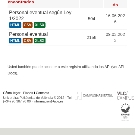
encontrados
ón
Personal eventual según Ley
16.06.202
1/2022
504
6
HTML
CSV
XLSX
Personal eventual
09.03.202
2158
3
HTML
CSV
XLSX
Usted también puede acceder a este registro utilizando los
API
(ver
API
Docs
).
Cómo llegar
I
Planos
I
Contacto
Universitat Politècnica de València © 2012 · Tel.
(+34) 96 387 70 00 ·
informacion@upv.es