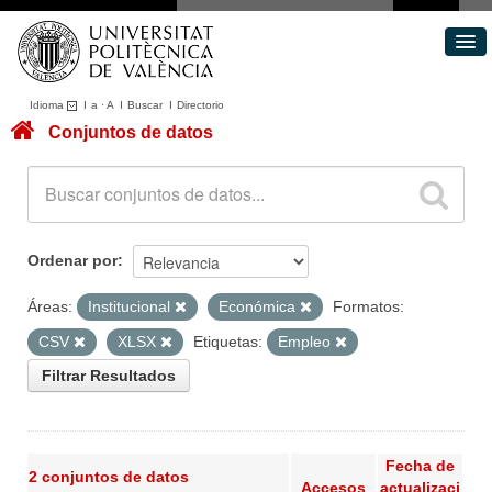
Idioma
I
a
·
A
I
Buscar
I
Directorio
Conjuntos de datos
Conjuntos de datos
Áreas
Acerca de
Portal de Transparencia
Ordenar por
Áreas:
Institucional
Económica
Formatos:
CSV
XLSX
Etiquetas:
Empleo
Filtrar Resultados
Fecha de
2 conjuntos de datos
Accesos
actualizaci