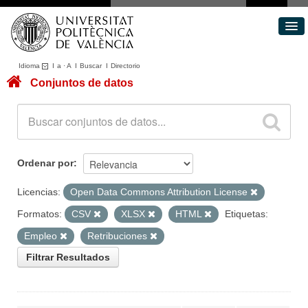
Idioma
I
a
·
A
I
Buscar
I
Directorio
Conjuntos de datos
Conjuntos de datos
Áreas
Acerca de
Portal de Transparencia
Ordenar por
Licencias:
Open Data Commons Attribution License
Formatos:
CSV
XLSX
HTML
Etiquetas:
Empleo
Retribuciones
Filtrar Resultados