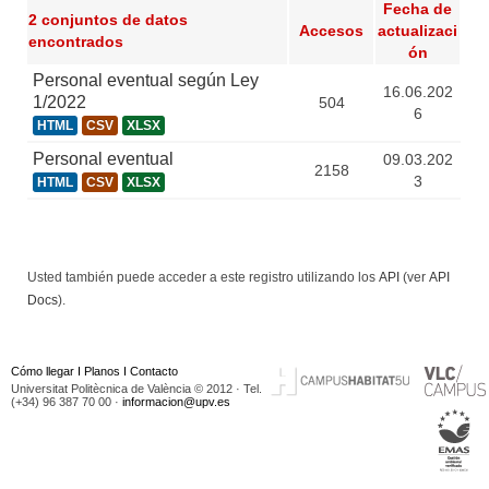
Fecha de
2 conjuntos de datos
Accesos
actualizaci
encontrados
ón
Personal eventual según Ley
16.06.202
1/2022
504
6
HTML
CSV
XLSX
Personal eventual
09.03.202
2158
3
HTML
CSV
XLSX
Usted también puede acceder a este registro utilizando los
API
(ver
API
Docs
).
Cómo llegar
I
Planos
I
Contacto
Universitat Politècnica de València © 2012 · Tel.
(+34) 96 387 70 00 ·
informacion@upv.es