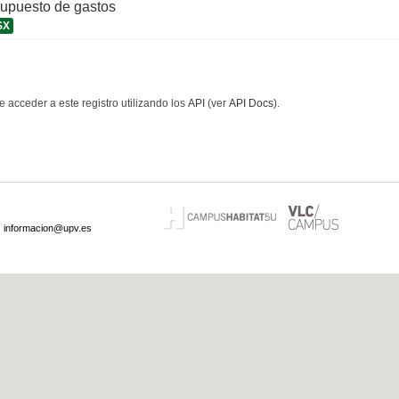
supuesto de gastos
SX
 acceder a este registro utilizando los
API
(ver
API Docs
).
·
informacion@upv.es