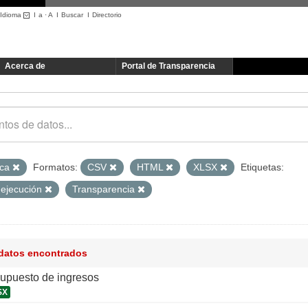
Idioma
I
a
·
A
I
Buscar
I
Directorio
Acerca de
Portal de Transparencia
ica
Formatos:
CSV
HTML
XLSX
Etiquetas:
 ejecución
Transparencia
 datos encontrados
supuesto de ingresos
SX