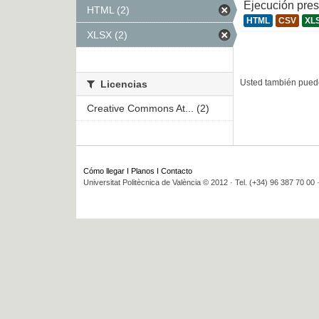
Ejecución pre
HTML (2)
HTML
CSV
XL
XLSX (2)
Usted también puede
Licencias
Creative Commons At... (2)
Cómo llegar
I
Planos
I
Contacto
Universitat Politècnica de València © 2012 · Tel. (+34) 96 387 70 00 