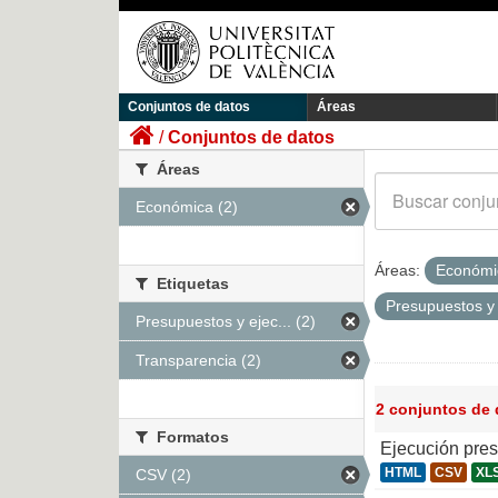
Conjuntos de datos
Áreas
Conjuntos de datos
Áreas
Económica (2)
Áreas:
Económ
Etiquetas
Presupuestos y
Presupuestos y ejec... (2)
Transparencia (2)
2 conjuntos de
Formatos
Ejecución pre
HTML
CSV
XL
CSV (2)