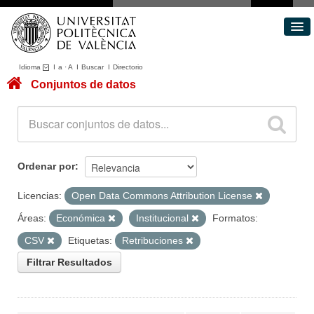
Idioma
I
a
·
A
I
Buscar
I
Directorio
Conjuntos de datos
Conjuntos de datos
Áreas
Acerca de
Portal de Transparencia
Ordenar por
Licencias:
Open Data Commons Attribution License
Áreas:
Económica
Institucional
Formatos:
CSV
Etiquetas:
Retribuciones
Filtrar Resultados