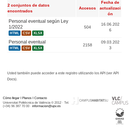
Fecha de
2 conjuntos de datos
Accesos
actualizaci
encontrados
ón
Personal eventual según Ley
16.06.202
1/2022
504
6
HTML
CSV
XLSX
Personal eventual
09.03.202
2158
3
HTML
CSV
XLSX
Usted también puede acceder a este registro utilizando los
API
(ver
API
Docs
).
Cómo llegar
I
Planos
I
Contacto
Universitat Politècnica de València © 2012 · Tel.
(+34) 96 387 70 00 ·
informacion@upv.es