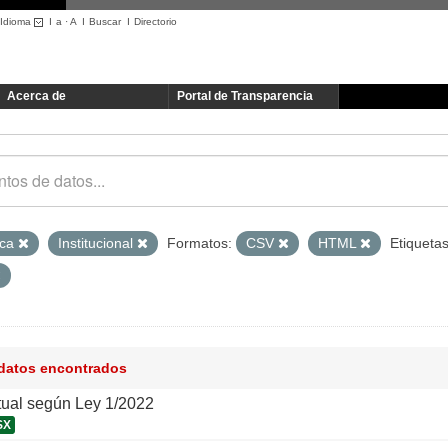
Idioma
I
a
·
A
I
Buscar
I
Directorio
Acerca de
Portal de Transparencia
ica
Institucional
Formatos:
CSV
HTML
Etiquetas
 datos encontrados
tual según Ley 1/2022
SX