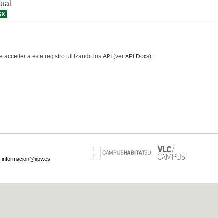
tual
SX
 acceder a este registro utilizando los
API
(ver
API Docs
).
·
informacion@upv.es