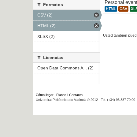
Personal even
Formatos
HTML
CSV
XL
CSV (2)
HTML (2)
Usted también puede
XLSX (2)
Licencias
Open Data Commons A... (2)
Cómo llegar
I
Planos
I
Contacto
Universitat Politècnica de València © 2012 · Tel. (+34) 96 387 70 00 