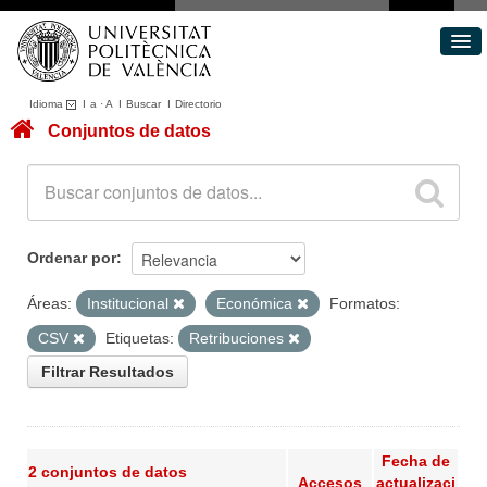
Idioma
I
a
·
A
I
Buscar
I
Directorio
Conjuntos de datos
Conjuntos de datos
Áreas
Acerca de
Portal de Transparencia
Ordenar por
Áreas:
Institucional
Económica
Formatos:
CSV
Etiquetas:
Retribuciones
Filtrar Resultados
Fecha de
2 conjuntos de datos
Accesos
actualizaci