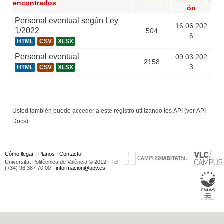
encontrados
ón
Personal eventual según Ley
16.06.202
1/2022
504
6
HTML
CSV
XLSX
Personal eventual
09.03.202
2158
3
HTML
CSV
XLSX
Usted también puede acceder a este registro utilizando los
API
(ver
API
Docs
).
Cómo llegar
I
Planos
I
Contacto
Universitat Politècnica de València © 2012 · Tel.
(+34) 96 387 70 00 ·
informacion@upv.es