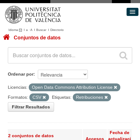
Idioma
I
a
·
A
I
Buscar
I
Directorio
Conjuntos de datos
Conjuntos de datos
Áreas
Acerca de
Portal de Transparencia
Ordenar por
Licencias:
Open Data Commons Attribution License
Formatos:
CSV
Etiquetas:
Retribuciones
Filtrar Resultados
Fecha de
2 conjuntos de datos
Accesos
actualizaci