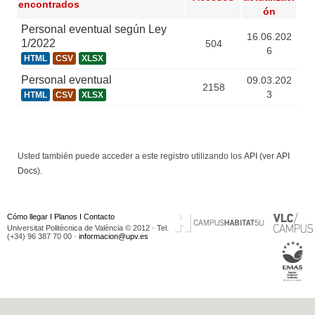
encontrados
ón
Personal eventual según Ley
16.06.202
1/2022
504
6
HTML
CSV
XLSX
Personal eventual
09.03.202
2158
3
HTML
CSV
XLSX
Usted también puede acceder a este registro utilizando los
API
(ver
API
Docs
).
Cómo llegar
I
Planos
I
Contacto
Universitat Politècnica de València © 2012 · Tel.
(+34) 96 387 70 00 ·
informacion@upv.es