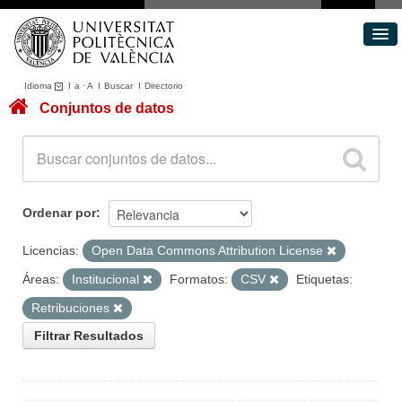
Idioma
I
a
·
A
I
Buscar
I
Directorio
Conjuntos de datos
Conjuntos de datos
Áreas
Acerca de
Portal de Transparencia
Ordenar por
Licencias:
Open Data Commons Attribution License
Áreas:
Institucional
Formatos:
CSV
Etiquetas:
Retribuciones
Filtrar Resultados