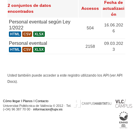
Fecha de
2 conjuntos de datos
Accesos
actualizaci
encontrados
ón
Personal eventual según Ley
16.06.202
1/2022
504
6
HTML
CSV
XLSX
Personal eventual
09.03.202
2158
3
HTML
CSV
XLSX
Usted también puede acceder a este registro utilizando los
API
(ver
API
Docs
).
Cómo llegar
I
Planos
I
Contacto
Universitat Politècnica de València © 2012 · Tel.
(+34) 96 387 70 00 ·
informacion@upv.es