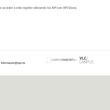
 acceder a este registro utilizando los
API
(ver
API Docs
).
·
informacion@upv.es