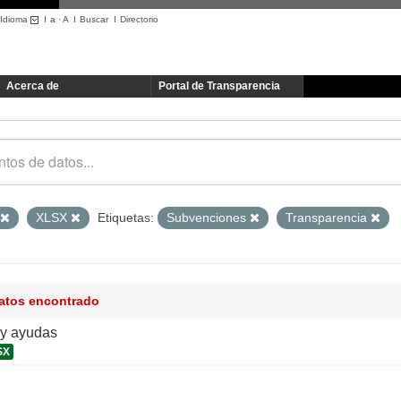
Idioma
I
a
·
A
I
Buscar
I
Directorio
Acerca de
Portal de Transparencia
XLSX
Etiquetas:
Subvenciones
Transparencia
datos encontrado
y ayudas
SX