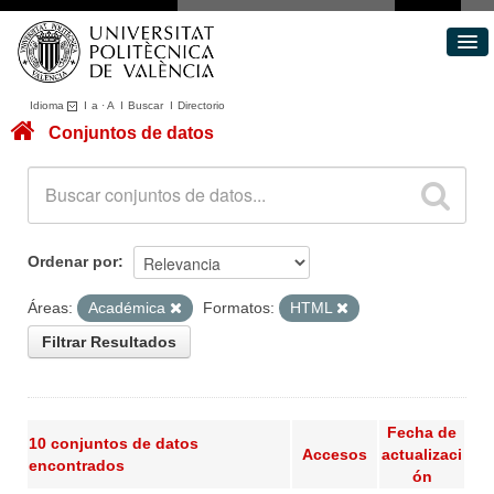
Idioma
I
a
·
A
I
Buscar
I
Directorio
Conjuntos de datos
Conjuntos de datos
Áreas
Acerca de
Portal de Transparencia
Ordenar por
Áreas:
Académica
Formatos:
HTML
Filtrar Resultados
Fecha de
10 conjuntos de datos
Accesos
actualizaci
encontrados
ón