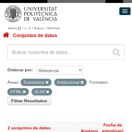
Idioma
I
a
·
A
I
Buscar
I
Directorio
Conjuntos de datos
Conjuntos de datos
Áreas
Acerca de
Portal de Transparencia
Ordenar por
Áreas:
Económica
Institucional
Formatos:
HTML
XLSX
Filtrar Resultados
Fecha de
2 conjuntos de datos
Accesos
actualizaci