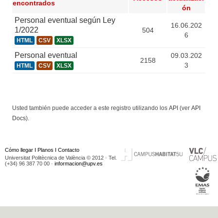
encontrados
ón
Personal eventual según Ley
16.06.202
1/2022
504
6
HTML
CSV
XLSX
Personal eventual
09.03.202
2158
3
HTML
CSV
XLSX
Usted también puede acceder a este registro utilizando los
API
(ver
API
Docs
).
Cómo llegar
I
Planos
I
Contacto
Universitat Politècnica de València © 2012 · Tel.
(+34) 96 387 70 00 ·
informacion@upv.es