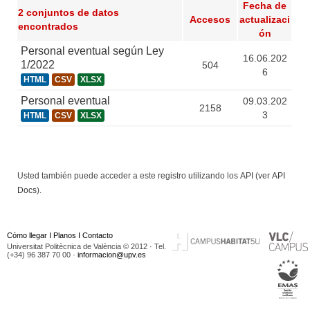
Fecha de
2 conjuntos de datos
Accesos
actualizaci
encontrados
ón
Personal eventual según Ley
16.06.202
1/2022
504
6
HTML
CSV
XLSX
Personal eventual
09.03.202
2158
3
HTML
CSV
XLSX
Usted también puede acceder a este registro utilizando los
API
(ver
API
Docs
).
Cómo llegar
I
Planos
I
Contacto
Universitat Politècnica de València © 2012 · Tel.
(+34) 96 387 70 00 ·
informacion@upv.es