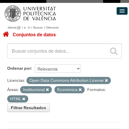
Idioma
I
a
·
A
I
Buscar
I
Directorio
Conjuntos de datos
Conjuntos de datos
Áreas
Acerca de
Portal de Transparencia
Ordenar por
Licencias:
Open Data Commons Attribution License
Áreas:
Institucional
Económica
Formatos:
HTML
Filtrar Resultados