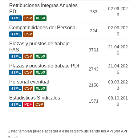
Retribuciones Íntegras Anuales
02.06.202
PDI
783
6
HTML
CSV
XLSX
Compatibilidades del Personal
02.06.202
224
6
HTML
CSV
Plazas y puestos de trabajo
21.04.202
PAS
3761
6
HTML
CSV
XLSX
Plazas y puestos de trabajo PDI
21.04.202
2743
6
HTML
CSV
XLSX
Personal eventual
09.03.202
2158
3
HTML
CSV
XLSX
Estadisticas Sindicales
08.10.201
1571
9
HTML
PDF
CSV
Usted también puede acceder a este registro utilizando los
API
(ver
API
Docs
).