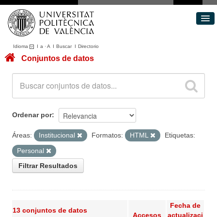
Idioma
I
a
·
A
I
Buscar
I
Directorio
Conjuntos de datos
Conjuntos de datos
Áreas
Acerca de
Portal de Transparencia
Ordenar por
Áreas:
Institucional
Formatos:
HTML
Etiquetas:
Personal
Filtrar Resultados
Fecha de
13 conjuntos de datos
Accesos
actualizaci