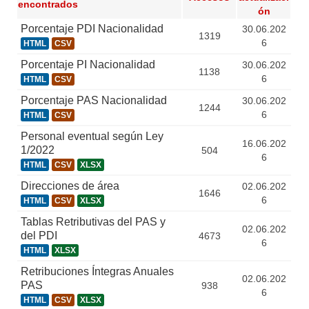
encontrados
ón
Porcentaje PDI Nacionalidad
30.06.202
1319
6
HTML
CSV
Porcentaje PI Nacionalidad
30.06.202
1138
6
HTML
CSV
Porcentaje PAS Nacionalidad
30.06.202
1244
6
HTML
CSV
Personal eventual según Ley
16.06.202
1/2022
504
6
HTML
CSV
XLSX
Direcciones de área
02.06.202
1646
6
HTML
CSV
XLSX
Tablas Retributivas del PAS y
02.06.202
del PDI
4673
6
HTML
XLSX
Retribuciones Íntegras Anuales
02.06.202
PAS
938
6
HTML
CSV
XLSX