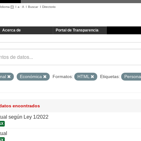
Idioma
I
a
·
A
I
Buscar
I
Directorio
Acerca de
Portal de Transparencia
onal
Económica
Formatos:
HTML
Etiquetas:
Persona
 datos encontrados
tual según Ley 1/2022
SX
tual
SX