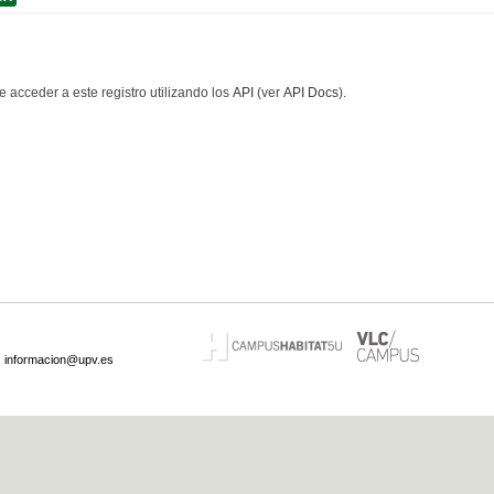
 acceder a este registro utilizando los
API
(ver
API Docs
).
·
informacion@upv.es