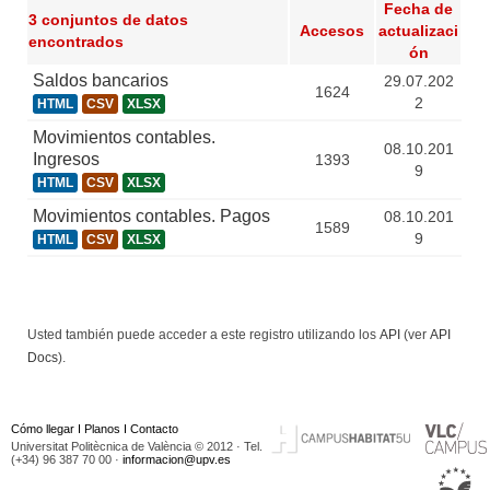
Fecha de
3 conjuntos de datos
Accesos
actualizaci
encontrados
ón
Saldos bancarios
29.07.202
1624
2
HTML
CSV
XLSX
Movimientos contables.
08.10.201
Ingresos
1393
9
HTML
CSV
XLSX
Movimientos contables. Pagos
08.10.201
1589
9
HTML
CSV
XLSX
Usted también puede acceder a este registro utilizando los
API
(ver
API
Docs
).
Cómo llegar
I
Planos
I
Contacto
Universitat Politècnica de València © 2012 · Tel.
(+34) 96 387 70 00 ·
informacion@upv.es