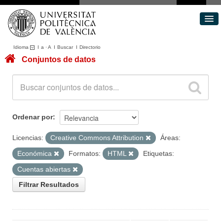
Idioma
I
a
·
A
I
Buscar
I
Directorio
Conjuntos de datos
Conjuntos de datos
Áreas
Acerca de
Portal de Transparencia
Ordenar por
Licencias:
Creative Commons Attribution
Áreas:
Económica
Formatos:
HTML
Etiquetas:
Cuentas abiertas
Filtrar Resultados