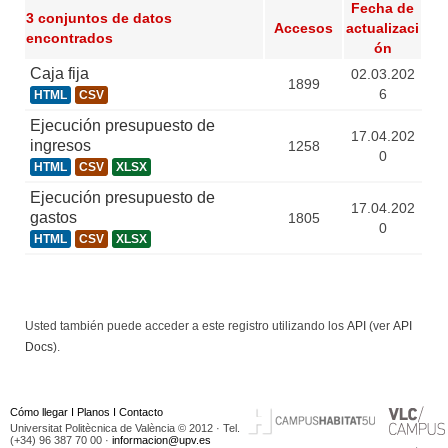
Fecha de
3 conjuntos de datos
Accesos
actualizaci
encontrados
ón
Caja fija
02.03.202
1899
6
HTML
CSV
Ejecución presupuesto de
17.04.202
ingresos
1258
0
HTML
CSV
XLSX
Ejecución presupuesto de
17.04.202
gastos
1805
0
HTML
CSV
XLSX
Usted también puede acceder a este registro utilizando los
API
(ver
API
Docs
).
Cómo llegar
I
Planos
I
Contacto
Universitat Politècnica de València © 2012 · Tel.
(+34) 96 387 70 00 ·
informacion@upv.es