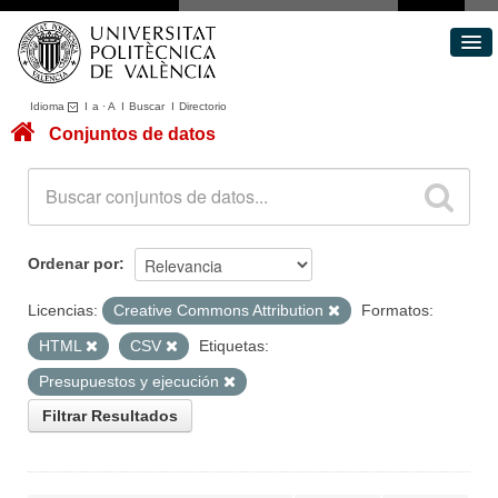
Idioma
I
a
·
A
I
Buscar
I
Directorio
Conjuntos de datos
Conjuntos de datos
Áreas
Acerca de
Portal de Transparencia
Ordenar por
Licencias:
Creative Commons Attribution
Formatos:
HTML
CSV
Etiquetas:
Presupuestos y ejecución
Filtrar Resultados