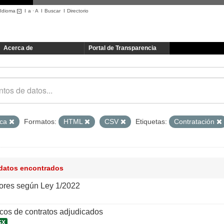
Idioma
I
a
·
A
I
Buscar
I
Directorio
Acerca de
Portal de Transparencia
ica
Formatos:
HTML
CSV
Etiquetas:
Contratación
 datos encontrados
ores según Ley 1/2022
icos de contratos adjudicados
SX