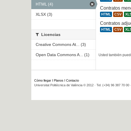
HTML (4)
Contratos men
XLSX (3)
HTML
CSV
XL
Contratos adj
HTML
CSV
XL
Licencias
Creative Commons At... (3)
Open Data Commons A... (1)
Usted también puede
Cómo llegar
I
Planos
I
Contacto
Universitat Politècnica de València © 2012 · Tel. (+34) 96 387 70 00 