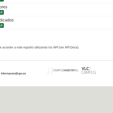
ores
SX
udicados
SX
 acceder a este registro utilizando los
API
(ver
API Docs
).
·
informacion@upv.es