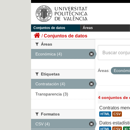
Conjuntos de datos
Áreas
Conjuntos de datos
Áreas
Económica (4)
Áreas:
Económ
Etiquetas
Contratación (4)
Transparencia (3)
4 conjuntos de
Contratos men
Formatos
HTML
CSV
Datos estadíst
CSV (4)
HTML
CSV
XL